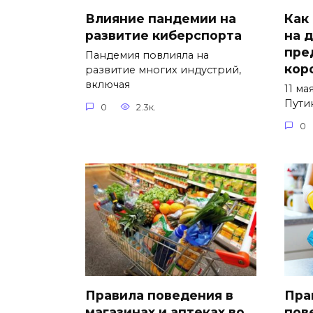
Влияние пандемии на
Как
развитие киберспорта
на д
пре
Пандемия повлияла на
кор
развитие многих индустрий,
включая
11 ма
Пути
0
2.3к.
0
Правила поведения в
Пра
магазинах и аптеках во
пов