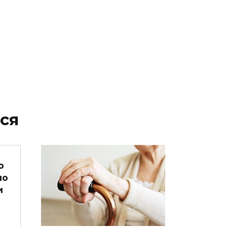
ся
о
но
и