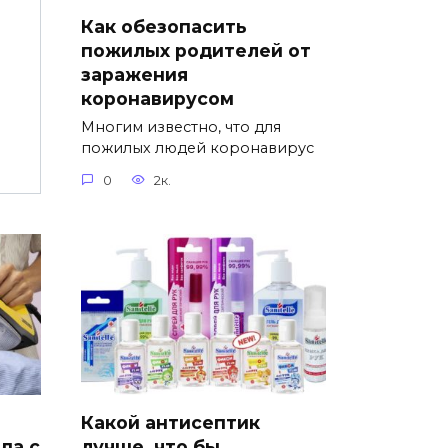
Как обезопасить
пожилых родителей от
о
заражения
коронавирусом
Многим известно, что для
пожилых людей коронавирус
0
2к.
Какой антисептик
да с
лучше, что бы