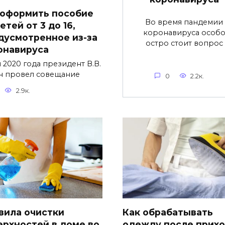
 оформить пособие
Во время пандемии
етей от 3 до 16,
коронавируса особ
дусмотренное из-за
остро стоит вопрос
онавируса
я 2020 года президент В.В.
н провел совещание
0
2.2к.
2.9к.
вила очистки
Как обрабатывать
ерхностей в доме во
одежду после прихо