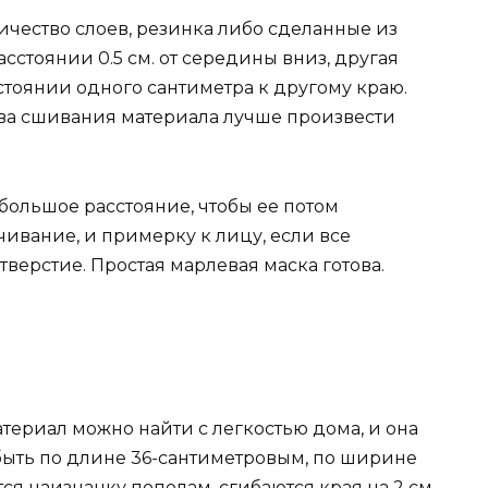
чество слоев, резинка либо сделанные из
сстоянии 0.5 см. от середины вниз, другая
стоянии одного сантиметра к другому краю.
тва сшивания материала лучше произвести
большое расстояние, чтобы ее потом
ивание, и примерку к лицу, если все
верстие. Простая марлевая маска готова.
териал можно найти с легкостью дома, и она
быть по длине 36-сантиметровым, по ширине
ся наизнанку пополам, сгибаются края на 2 см,